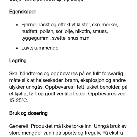
R
F
Egenskaper
L
A
T
Fjerner raskt og effektivt klister, sko-merker,
E
hudfett, polish, sot, olje, nikotin, smuss,
tyggegummi, svette, snus m.m
Lavtskummende.
A
E
Lagring
R
O
Skal håndteres og oppbevares på en fullt forsvarlig
S
O
måte slik at helseskader, brann, eksplosjon og andre
L
ulykker unngås. Oppbevares i tett lukket beholder, på
E
et kjølig, tørt og godt ventilert sted. Oppbevares ved
R
15-25°C.
&
L
Bruk og dosering
I
M
Generelt: Produktet må ikke tørke inn. Unngå bruk av
store mengder vann på sports og tregulv. På ekstra