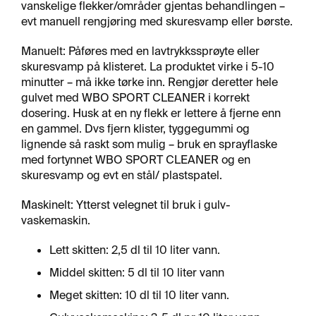
vanskelige flekker/områder gjentas behandlingen –
H
evt manuell rengjøring med skuresvamp eller børste.
A
N
S
Manuelt: Påføres med en lavtrykkssprøyte eller
K
skuresvamp på klisteret. La produktet virke i 5-10
E
minutter – må ikke tørke inn. Rengjør deretter hele
R
gulvet med WBO SPORT CLEANER i korrekt
dosering. Husk at en ny flekk er lettere å fjerne enn
en gammel. Dvs fjern klister, tyggegummi og
O
lignende så raskt som mulig – bruk en sprayflaske
L
med fortynnet WBO SPORT CLEANER og en
J
skuresvamp og evt en stål/ plastspatel.
E
Maskinelt: Ytterst velegnet til bruk i gulv-
vaskemaskin.
Lett skitten: 2,5 dl til 10 liter vann.
Middel skitten: 5 dl til 10 liter vann
Meget skitten: 10 dl til 10 liter vann.