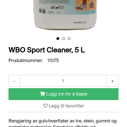
O
R
R
E
T
N
I
N
G
WBO Sport Cleaner, 5 L
S
O
Produktnummer:
11075
M
R
Å
D
-
+
E
R
Logg inn for å kjøpe
Legg til favoritter
R
E
N
Rengjøring av gulv/overflater av tre, stein, gummi og
G