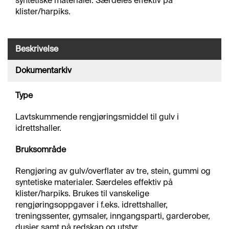
syntetiske materialer. Særdeles effektiv på
J
klister/harpiks.
Ø
R
I
N
Beskrivelse
G
Dokumentarkiv
A
Type
V
F
E
Lavtskummende rengjøringsmiddel til gulv i
T
idrettshaller.
T
I
Bruksområde
N
G
Rengjøring av gulv/overflater av tre, stein, gummi og
syntetiske materialer. Særdeles effektiv på
klister/harpiks. Brukes til vanskelige
O
rengjøringsoppgaver i f.eks. idrettshaller,
V
treningssenter, gymsaler, inngangsparti, garderober,
E
dusjer samt på redskap og utstyr.