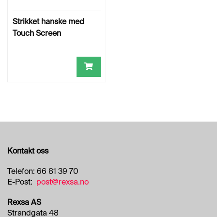
Strikket hanske med
Touch Screen
Kontakt oss
Telefon: 66 81 39 70
E-Post:
post@rexsa.no
Rexsa AS
Strandgata 48