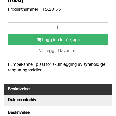
J
Ø
Produktnummer:
RX20155
R
I
N
G
-
+
Logg inn for å kjøpe
A
V
Legg til favoritter
F
E
T
Pumpekanne i plast for skumlegging av syreholdige
T
rengjøringsmidler
I
N
G
Beskrivelse
Dokumentarkiv
O
V
E
Beskrivelse