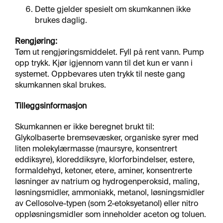
Dette gjelder spesielt om skumkannen ikke
brukes daglig.
Rengjøring:
Tøm ut rengjøringsmiddelet. Fyll på rent vann. Pump
opp trykk. Kjør igjennom vann til det kun er vann i
systemet. Oppbevares uten trykk til neste gang
skumkannen skal brukes.
Tilleggsinformasjon
Skumkannen er ikke beregnet brukt til:
Glykolbaserte bremsevæsker, organiske syrer med
liten molekylærmasse (maursyre, konsentrert
eddiksyre), kloreddiksyre, klorforbindelser, estere,
formaldehyd, ketoner, etere, aminer, konsentrerte
løsninger av natrium og hydrogenperoksid, maling,
løsningsmidler, ammoniakk, metanol, løsningsmidler
av Cellosolve-typen (som 2-etoksyetanol) eller nitro
oppløsningsmidler som inneholder aceton og toluen.