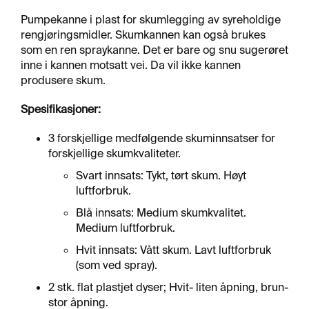
R
F
Pumpekanne i plast for skumlegging av syreholdige
L
rengjøringsmidler. Skumkannen kan også brukes
A
som en ren spraykanne. Det er bare og snu sugerøret
T
inne i kannen motsatt vei. Da vil ikke kannen
E
produsere skum.
Spesifikasjoner:
A
E
3 forskjellige medfølgende skuminnsatser for
R
O
forskjellige skumkvaliteter.
S
Svart innsats: Tykt, tørt skum. Høyt
O
luftforbruk.
L
E
Blå innsats: Medium skumkvalitet.
R
Medium luftforbruk.
&
L
Hvit innsats: Vått skum. Lavt luftforbruk
I
(som ved spray).
M
2 stk. flat plastjet dyser; Hvit- liten åpning, brun-
stor åpning.