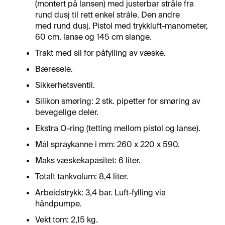
R
(montert på lansen) med justerbar stråle fra
F
rund dusj til rett enkel stråle. Den andre
L
med rund dusj. Pistol med trykkluft-manometer,
A
60 cm. lanse og 145 cm slange.
T
E
Trakt med sil for påfylling av væske.
Bæresele.
A
Sikkerhetsventil.
E
Silikon smøring: 2 stk. pipetter for smøring av
R
O
bevegelige deler.
S
Ekstra O-ring (tetting mellom pistol og lanse).
O
L
Mål spraykanne i mm: 260 x 220 x 590.
E
R
Maks væskekapasitet: 6 liter.
&
Totalt tankvolum: 8,4 liter.
L
I
Arbeidstrykk: 3,4 bar. Luft-fylling via
M
håndpumpe.
Vekt tom: 2,15 kg.