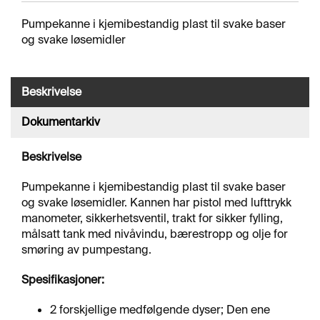
J
Ø
Pumpekanne i kjemibestandig plast til svake baser
R
og svake løsemidler
I
N
G
Beskrivelse
Dokumentarkiv
A
V
F
Beskrivelse
E
T
Pumpekanne i kjemibestandig plast til svake baser
T
og svake løsemidler. Kannen har pistol med lufttrykk
I
N
manometer, sikkerhetsventil, trakt for sikker fylling,
G
målsatt tank med nivåvindu, bærestropp og olje for
smøring av pumpestang.
Spesifikasjoner:
O
V
E
2 forskjellige medfølgende dyser; Den ene