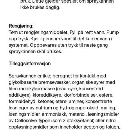
bruk. Dette gjelder spesielt om spraykannen
ikke brukes daglig.
Rengjøring:
Tøm ut rengjøringsmiddelet. Fyll på rent vann. Pump
opp trykk. Kjør igjennom vann til det kun er vann i
systemet. Oppbevares uten trykk til neste gang
spraykannen skal brukes.
Tilleggsinformasjon
Spraykannen er ikke beregnet for kontakt med
glykolbaserte bremsevæsker, organiske syrer med
liten molekylærmasse (maursyre, konsentrert
eddiksyre), kloreddiksyre, klorforbindelser, estere,
formaldehyd, ketoner, etere, aminer, konsentrerte
løsninger av natrium og hydrogenperoksid, maling,
løsningsmidler, ammoniakk, metanol, løsningsmidler
av Cellosolve-typen (som 2-etoksyetanol) eller nitro
oppløsningsmidler som inneholder aceton og toluen.