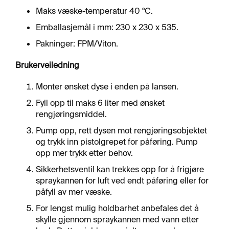
H
Maks væske-temperatur 40 °C.
A
N
Emballasjemål i mm: 230 x 230 x 535.
S
Pakninger: FPM/Viton.
K
E
Brukerveiledning
R
Monter ønsket dyse i enden på lansen.
O
Fyll opp til maks 6 liter med ønsket
L
rengjøringsmiddel.
J
E
Pump opp, rett dysen mot rengjøringsobjektet
og trykk inn pistolgrepet for påføring. Pump
opp mer trykk etter behov.
Sikkerhetsventil kan trekkes opp for å frigjøre
spraykannen for luft ved endt påføring eller for
påfyll av mer væske.
For lengst mulig holdbarhet anbefales det å
skylle gjennom spraykannen med vann etter