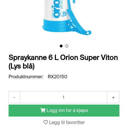
O
R
R
E
T
N
I
N
G
S
O
Spraykanne 6 L Orion Super Viton
M
(Lys blå)
R
Å
Produktnummer:
RX20150
D
E
R
-
+
R
Logg inn for å kjøpe
E
N
Legg til favoritter
G