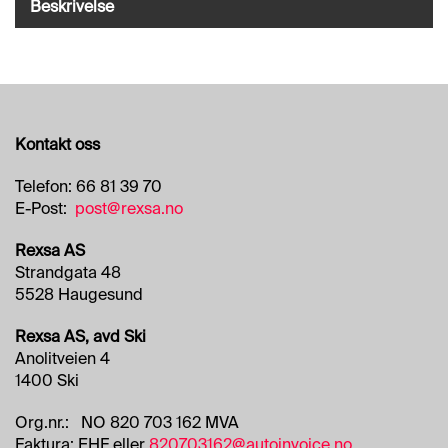
O
Beskrivelse
R
R
E
T
N
I
N
Kontakt oss
G
S
Telefon: 66 81 39 70
O
E-Post:
post@rexsa.no
M
R
Rexsa AS
Å
Strandgata 48
D
E
5528 Haugesund
R
Rexsa AS, avd Ski
Anolitveien 4
R
1400 Ski
E
N
Org.nr.: NO 820 703 162 MVA
G
Faktura: EHF eller
820703162@autoinvoice.no