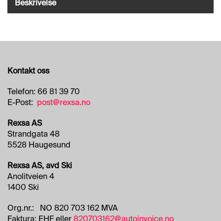
Beskrivelse
O
R
R
E
T
N
I
N
Kontakt oss
G
S
Telefon: 66 81 39 70
O
E-Post:
post@rexsa.no
M
R
Rexsa AS
Å
Strandgata 48
D
E
5528 Haugesund
R
Rexsa AS, avd Ski
Anolitveien 4
1400 Ski
R
E
N
Org.nr.: NO 820 703 162 MVA
G
Faktura: EHF eller
820703162@autoinvoice.no