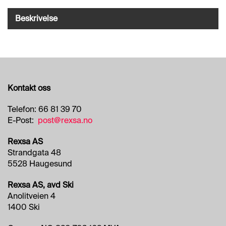
O
R
Beskrivelse
R
E
T
N
I
N
G
Kontakt oss
S
O
M
Telefon: 66 81 39 70
R
E-Post:
post@rexsa.no
Å
D
Rexsa AS
E
Strandgata 48
R
5528 Haugesund
Rexsa AS, avd Ski
R
Anolitveien 4
E
1400 Ski
N
G