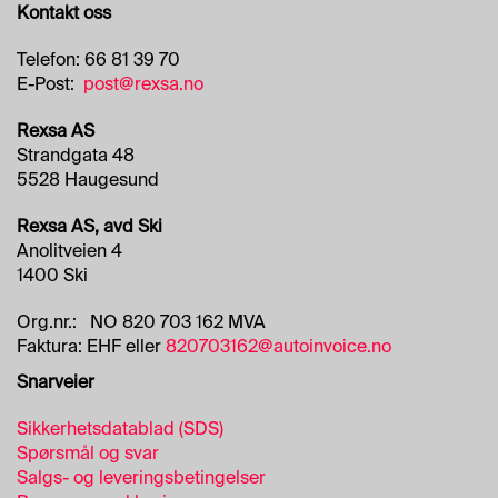
Kontakt oss
H
A
N
Telefon: 66 81 39 70
S
E-Post:
post@rexsa.no
K
E
Rexsa AS
R
Strandgata 48
5528 Haugesund
O
Rexsa AS, avd Ski
L
Anolitveien 4
J
1400 Ski
E
Org.nr.: NO 820 703 162 MVA
Faktura: EHF eller
820703162@autoinvoice.no
Snarveier
Sikkerhetsdatablad (SDS)
Spørsmål og svar
Salgs- og leveringsbetingelser