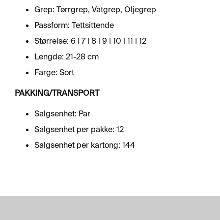
R
Grep: Tørrgrep, Våtgrep, Oljegrep
F
L
Passform: Tettsittende
A
T
Størrelse: 6 | 7 | 8 | 9 | 10 | 11 | 12
E
Lengde: 21-28 cm
Farge: Sort
A
E
PAKKING/TRANSPORT
R
O
Salgsenhet: Par
S
O
Salgsenhet per pakke: 12
L
Salgsenhet per kartong: 144
E
R
&
L
I
M