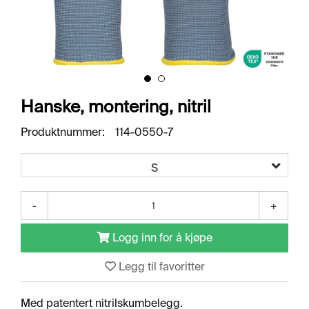
O
R
R
E
T
N
I
N
Hanske, montering, nitril
G
S
Produktnummer:
114-0550-7
O
M
R
S
Å
D
E
-
+
R
Logg inn for å kjøpe
R
Legg til favoritter
E
N
G
Med patentert nitrilskumbelegg.