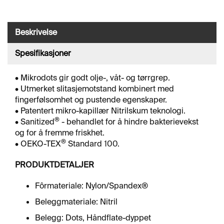
J
Ø
R
I
Beskrivelse
N
G
Spesifikasjoner
• Mikrodots gir godt olje-, våt- og tørrgrep.
A
• Utmerket slitasjemotstand kombinert med
V
fingerfølsomhet og pustende egenskaper.
F
• Patentert mikro-kapillær Nitrilskum teknologi.
E
®
• Sanitized
- behandlet for å hindre bakterievekst
T
og for å fremme friskhet.
T
I
®
• OEKO-TEX
Standard 100.
N
G
PRODUKTDETALJER
Fôrmateriale: Nylon/Spandex®
O
Beleggmateriale: Nitril
V
E
Belegg: Dots, Håndflate-dyppet