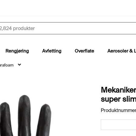
Rengjøring
Avfetting
Overflate
Aerosoler & 
urafoam
Mekanike
super sli
Produktnummer