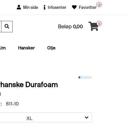
0
Min side
Infosenter
Favoritter
0
Beløp
0,00
Lim
Hansker
Olje
rhanske Durafoam
m
:
611-10
XL