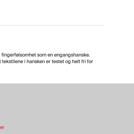
og fingerfølsomhet som en engangshanske.
kstilene i hansken er testet og helt fri for
ser