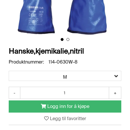
O
R
R
E
T
N
I
N
G
Hanske,kjemikalie,nitril
S
O
Produktnummer:
114-0630W-8
M
R
Å
M
D
E
R
-
+
Logg inn for å kjøpe
R
E
Legg til favoritter
N
G