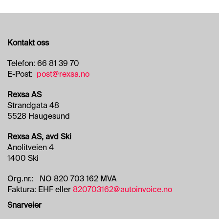
H
A
N
S
Kontakt oss
K
E
R
Telefon: 66 81 39 70
E-Post:
post@rexsa.no
Rexsa AS
O
Strandgata 48
L
J
5528 Haugesund
E
Rexsa AS, avd Ski
Anolitveien 4
1400 Ski
Org.nr.: NO 820 703 162 MVA
Faktura: EHF eller
820703162@autoinvoice.no
Snarveier