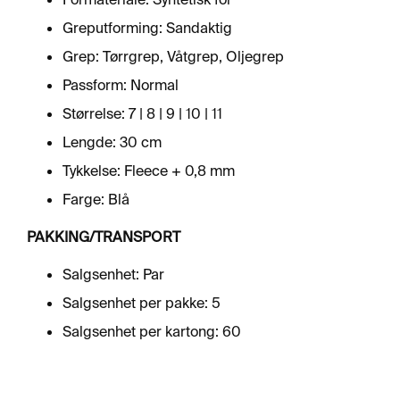
R
F
Greputforming: Sandaktig
L
A
Grep: Tørrgrep, Våtgrep, Oljegrep
T
Passform: Normal
E
Størrelse: 7 | 8 | 9 | 10 | 11
Lengde: 30 cm
A
E
Tykkelse: Fleece + 0,8 mm
R
O
Farge: Blå
S
O
PAKKING/TRANSPORT
L
E
Salgsenhet: Par
R
&
Salgsenhet per pakke: 5
L
Salgsenhet per kartong: 60
I
M