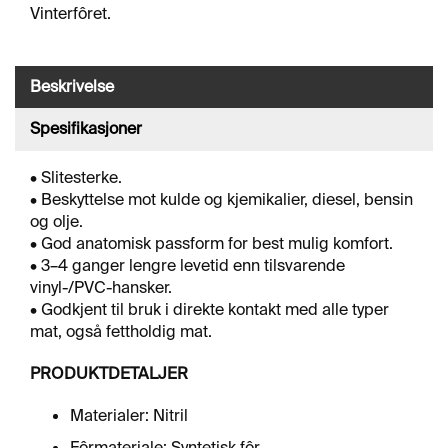
J
Vinterfôret.
Ø
R
I
N
Beskrivelse
G
Spesifikasjoner
A
• Slitesterke.
V
• Beskyttelse mot kulde og kjemikalier, diesel, bensin
F
og olje.
E
• God anatomisk passform for best mulig komfort.
T
• 3–4 ganger lengre levetid enn tilsvarende
T
I
vinyl-/PVC-hansker.
N
• Godkjent til bruk i direkte kontakt med alle typer
G
mat, også fettholdig mat.
PRODUKTDETALJER
O
V
Materialer: Nitril
E
Fôrmateriale: Syntetisk fôr