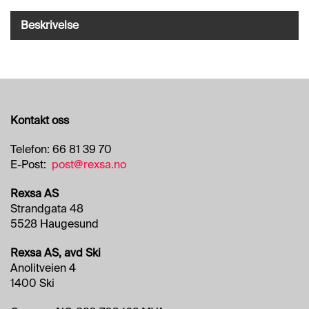
O
R
Beskrivelse
R
E
T
N
I
N
G
Kontakt oss
S
O
M
Telefon: 66 81 39 70
R
E-Post:
post@rexsa.no
Å
D
Rexsa AS
E
Strandgata 48
R
5528 Haugesund
Rexsa AS, avd Ski
R
Anolitveien 4
E
1400 Ski
N
G