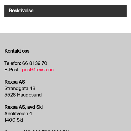
O
R
Beskrivelse
R
E
T
N
I
N
G
Kontakt oss
S
O
M
Telefon: 66 81 39 70
R
E-Post:
post@rexsa.no
Å
D
Rexsa AS
E
Strandgata 48
R
5528 Haugesund
Rexsa AS, avd Ski
R
Anolitveien 4
E
1400 Ski
N
G