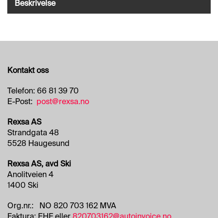
O
Beskrivelse
R
R
E
T
N
I
N
Kontakt oss
G
S
Telefon: 66 81 39 70
O
E-Post:
post@rexsa.no
M
R
Rexsa AS
Å
Strandgata 48
D
E
5528 Haugesund
R
Rexsa AS, avd Ski
Anolitveien 4
R
1400 Ski
E
N
Org.nr.: NO 820 703 162 MVA
G
Faktura: EHF eller
820703162@autoinvoice.no