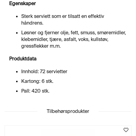
R
Egenskaper
F
L
Sterk serviett som er tilsatt en effektiv
A
håndrens.
T
E
Løsner og fjerner olje, fett, smuss, smøremidler,
klebemidler, tjære, asfalt, voks, kullstøv,
gressflekker m.m.
A
E
Produktdata
R
O
Innhold: 72 servietter
S
O
Kartong: 6 stk.
L
E
Pall: 420 stk.
R
&
L
Tilbehørsprodukter
I
M