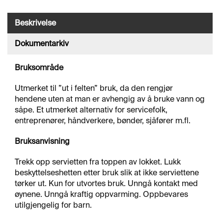
J
Ø
R
Beskrivelse
I
N
Dokumentarkiv
G
Bruksområde
A
Utmerket til ”ut i felten” bruk, da den rengjør
V
hendene uten at man er avhengig av å bruke vann og
F
såpe. Et utmerket alternativ for servicefolk,
E
entreprenører, håndverkere, bønder, sjåfører m.fl.
T
T
I
Bruksanvisning
N
G
Trekk opp servietten fra toppen av lokket. Lukk
beskyttelseshetten etter bruk slik at ikke serviettene
tørker ut. Kun for utvortes bruk. Unngå kontakt med
O
øynene. Unngå kraftig oppvarming. Oppbevares
V
utilgjengelig for barn.
E