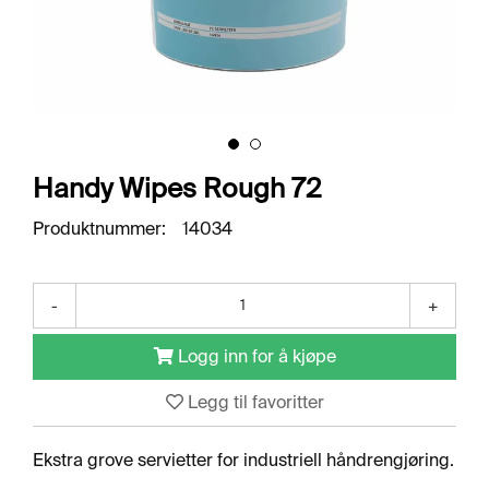
O
R
R
E
T
N
I
N
G
Handy Wipes Rough 72
S
O
Produktnummer:
14034
M
R
Å
D
-
+
E
R
Logg inn for å kjøpe
Legg til favoritter
R
E
N
Ekstra grove servietter for industriell håndrengjøring.
G