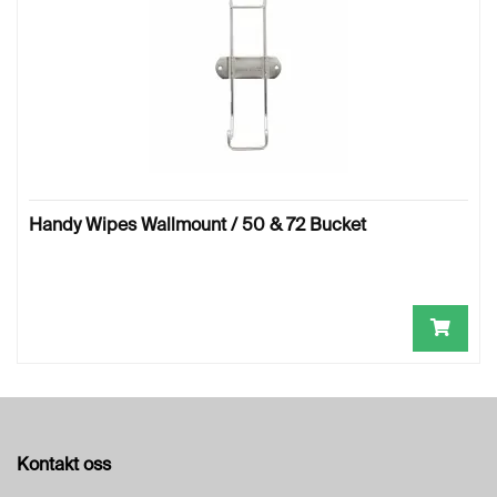
H
A
N
S
K
E
R
O
Handy Wipes Wallmount / 50 & 72 Bucket
L
J
E
Kontakt oss