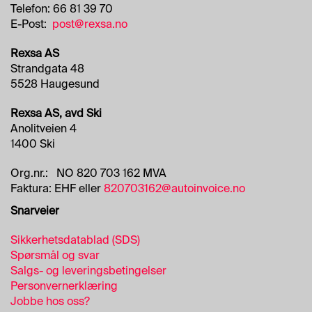
Telefon: 66 81 39 70
E-Post:
post@rexsa.no
Rexsa AS
Strandgata 48
5528 Haugesund
Rexsa AS, avd Ski
Anolitveien 4
1400 Ski
Org.nr.: NO 820 703 162 MVA
Faktura: EHF eller
820703162@autoinvoice.no
Snarveier
Sikkerhetsdatablad (SDS)
Spørsmål og svar
Salgs- og leveringsbetingelser
Personvernerklæring
Jobbe hos oss?