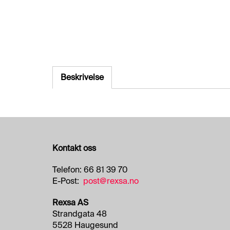
Beskrivelse
Kontakt oss
Telefon: 66 81 39 70
E-Post:
post@rexsa.no
Rexsa AS
Strandgata 48
5528 Haugesund