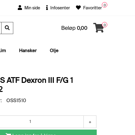
0
Min side
Infosenter
Favoritter
0
Beløp
0,00
Lim
Hansker
Olje
S ATF Dexron III F/G 1
2
:
OSS1510
+