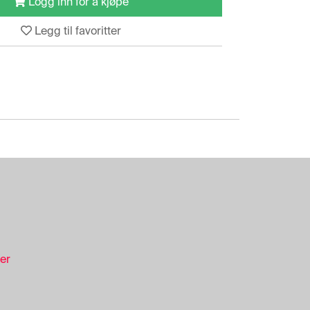
Logg inn for å kjøpe
Legg til favoritter
ser