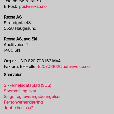
R
Telefon: 66 81 39 70
F
E-Post:
post@rexsa.no
L
A
Rexsa AS
T
Strandgata 48
E
5528 Haugesund
Rexsa AS, avd Ski
A
Anolitveien 4
E
1400 Ski
R
O
Org.nr.: NO 820 703 162 MVA
S
O
Faktura: EHF eller
820703162@autoinvoice.no
L
Snarveier
E
R
Sikkerhetsdatablad (SDS)
&
L
Spørsmål og svar
I
Salgs- og leveringsbetingelser
M
Personvernerklæring
Jobbe hos oss?