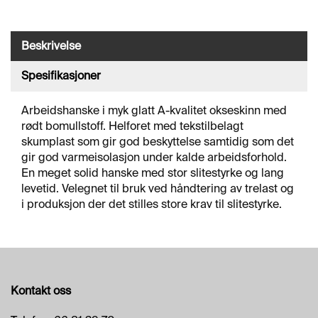
J
Ø
R
I
Beskrivelse
N
G
Spesifikasjoner
Arbeidshanske i myk glatt A-kvalitet okseskinn med
A
rødt bomullstoff. Helforet med tekstilbelagt
V
skumplast som gir god beskyttelse samtidig som det
F
gir god varmeisolasjon under kalde arbeidsforhold.
E
En meget solid hanske med stor slitestyrke og lang
T
levetid. Velegnet til bruk ved håndtering av trelast og
T
I
i produksjon der det stilles store krav til slitestyrke.
N
G
O
Kontakt oss
V
E