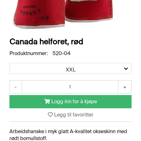
O
R
R
E
T
N
I
Canada helforet, rød
N
G
Produktnummer:
520-04
S
O
M
XXL
R
Å
D
-
+
E
R
Logg inn for å kjøpe
Legg til favoritter
R
E
N
Arbeidshanske i myk glatt A-kvalitet okseskinn med
G
rødt bomullstoff.