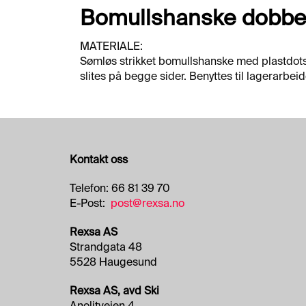
Bomullshanske dobbe
MATERIALE:
Sømløs strikket bomullshanske med plastdots 
slites på begge sider. Benyttes til lagerarbe
Kontakt oss
Telefon: 66 81 39 70
E-Post:
post@rexsa.no
Rexsa AS
Strandgata 48
5528 Haugesund
Rexsa AS, avd Ski
Anolitveien 4