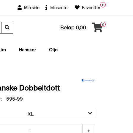
0
Min side
Infosenter
Favoritter
0
Beløp
0,00
Lim
Hansker
Olje
nske Dobbeltdott
:
595-99
XL
+