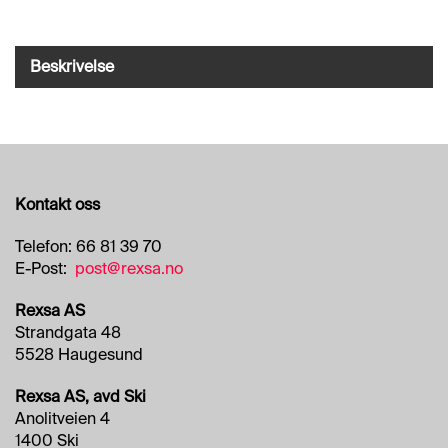
O
R
R
E
Beskrivelse
T
N
I
N
G
S
O
Kontakt oss
M
R
Telefon: 66 81 39 70
Å
E-Post:
post@rexsa.no
D
E
Rexsa AS
R
Strandgata 48
5528 Haugesund
R
Rexsa AS, avd Ski
E
N
Anolitveien 4
G
1400 Ski