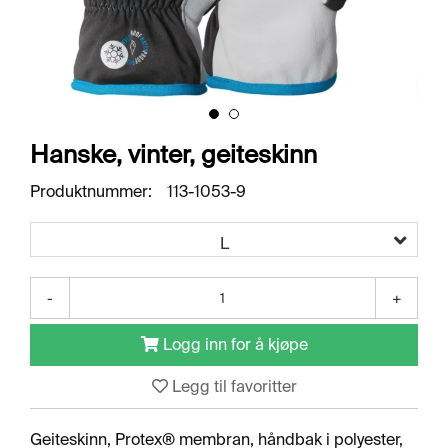
O
R
R
E
T
N
I
N
Hanske, vinter, geiteskinn
G
S
Produktnummer:
113-1053-9
O
M
R
L
Å
D
E
-
+
R
Logg inn for å kjøpe
R
Legg til favoritter
E
N
G
Geiteskinn, Protex® membran, håndbak i polyester,