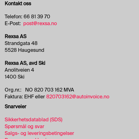
Kontakt oss
H
A
N
Telefon: 66 81 39 70
S
E-Post:
post@rexsa.no
K
E
Rexsa AS
R
Strandgata 48
5528 Haugesund
O
Rexsa AS, avd Ski
L
Anolitveien 4
J
1400 Ski
E
Org.nr.: NO 820 703 162 MVA
Faktura: EHF eller
820703162@autoinvoice.no
Snarveier
Sikkerhetsdatablad (SDS)
Spørsmål og svar
Salgs- og leveringsbetingelser