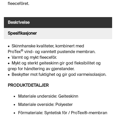
J
fleecefôret.
Ø
R
I
N
Beskrivelse
G
Spesifikasjoner
A
• Skinnhanske kvaliteter, kombinert med
V
®
ProTex
vind- og vanntett pustende membran.
F
• Varmt og mykt fleecefôr.
E
• Mykt og sterkt geiteskinn gir god fleksibilitet og
T
grep for håndtering av gjenstander.
T
I
• Beskytter mot fuktighet og gir god varmeisolasjon.
N
G
PRODUKTDETALJER
Materiale underside: Geiteskinn
O
Materiale overside: Polyester
V
E
Fôrmateriale: Syntetisk fôr / ProTex®-membran