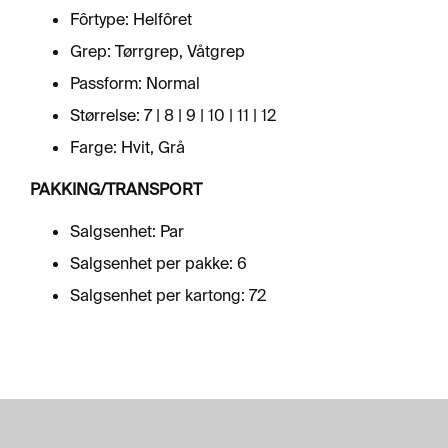
R
Fôrtype: Helfôret
F
L
Grep: Tørrgrep, Våtgrep
A
T
Passform: Normal
E
Størrelse: 7 | 8 | 9 | 10 | 11 | 12
Farge: Hvit, Grå
A
E
PAKKING/TRANSPORT
R
O
Salgsenhet: Par
S
O
Salgsenhet per pakke: 6
L
Salgsenhet per kartong: 72
E
R
&
L
I
M