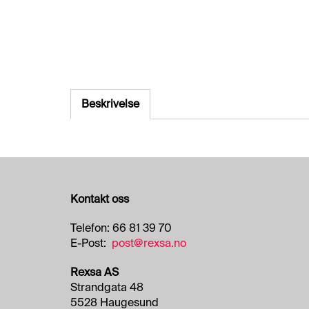
Beskrivelse
Kontakt oss
Telefon: 66 81 39 70
E-Post:
post@rexsa.no
Rexsa AS
Strandgata 48
5528 Haugesund