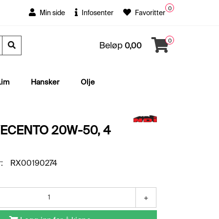
0
Min side
Infosenter
Favoritter
0
Beløp
0,00
Lim
Hansker
Olje
ECENTO 20W-50, 4
:
RX00190274
+