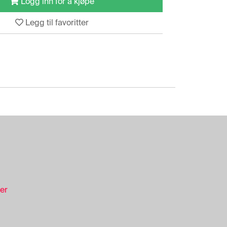
Logg inn for å kjøpe
Legg til favoritter
ser