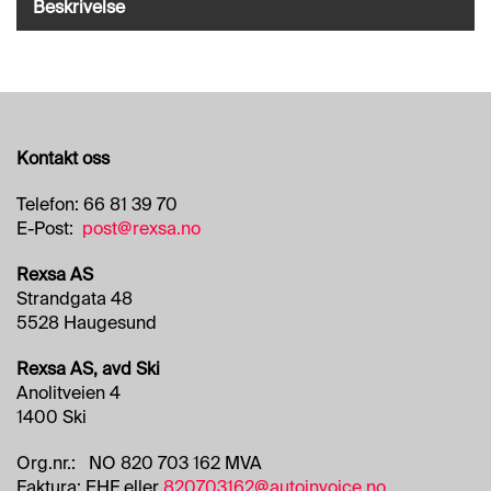
O
Beskrivelse
R
R
E
T
N
I
N
Kontakt oss
G
S
Telefon: 66 81 39 70
O
E-Post:
post@rexsa.no
M
R
Rexsa AS
Å
Strandgata 48
D
E
5528 Haugesund
R
Rexsa AS, avd Ski
Anolitveien 4
R
1400 Ski
E
N
Org.nr.: NO 820 703 162 MVA
G
Faktura: EHF eller
820703162@autoinvoice.no