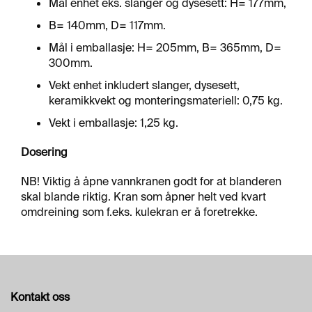
Mål enhet eks. slanger og dysesett: H= 177mm,
B= 140mm, D= 117mm.
Mål i emballasje: H= 205mm, B= 365mm, D=
300mm.
Vekt enhet inkludert slanger, dysesett,
keramikkvekt og monteringsmateriell: 0,75 kg.
Vekt i emballasje: 1,25 kg.
Dosering
NB! Viktig å åpne vannkranen godt for at blanderen
skal blande riktig. Kran som åpner helt ved kvart
omdreining som f.eks. kulekran er å foretrekke.
Kontakt oss