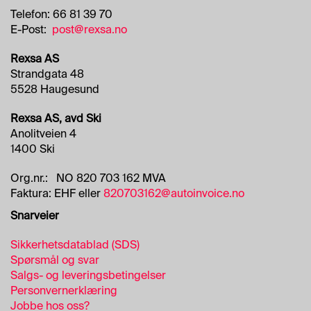
Telefon: 66 81 39 70
E-Post:
post@rexsa.no
Rexsa AS
Strandgata 48
5528 Haugesund
Rexsa AS, avd Ski
Anolitveien 4
1400 Ski
Org.nr.: NO 820 703 162 MVA
Faktura: EHF eller
820703162@autoinvoice.no
Snarveier
Sikkerhetsdatablad (SDS)
Spørsmål og svar
Salgs- og leveringsbetingelser
Personvernerklæring
Jobbe hos oss?