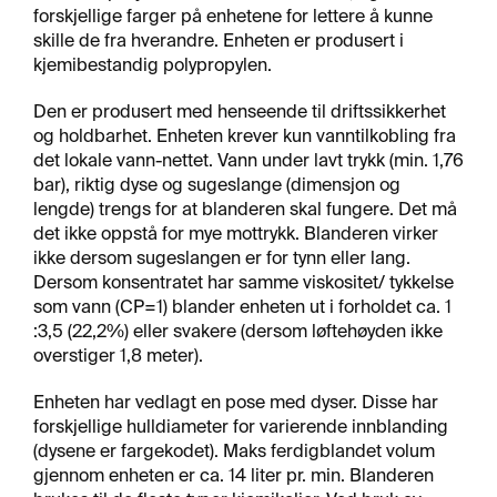
R
forskjellige farger på enhetene for lettere å kunne
F
skille de fra hverandre. Enheten er produsert i
L
A
kjemibestandig polypropylen.
T
E
Den er produsert med henseende til driftssikkerhet
og holdbarhet. Enheten krever kun vanntilkobling fra
det lokale vann-nettet. Vann under lavt trykk (min. 1,76
A
bar), riktig dyse og sugeslange (dimensjon og
E
lengde) trengs for at blanderen skal fungere. Det må
R
det ikke oppstå for mye mottrykk. Blanderen virker
O
ikke dersom sugeslangen er for tynn eller lang.
S
Dersom konsentratet har samme viskositet/ tykkelse
O
som vann (CP=1) blander enheten ut i forholdet ca. 1
L
E
:3,5 (22,2%) eller svakere (dersom løftehøyden ikke
R
overstiger 1,8 meter).
&
L
Enheten har vedlagt en pose med dyser. Disse har
I
forskjellige hulldiameter for varierende innblanding
M
(dysene er fargekodet). Maks ferdigblandet volum
gjennom enheten er ca. 14 liter pr. min. Blanderen