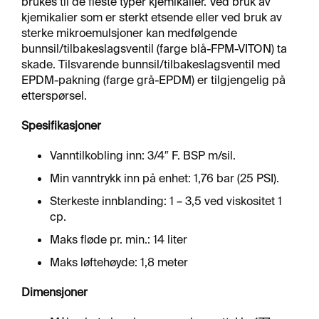
brukes til de fleste typer kjemikalier. Ved bruk av
H
kjemikalier som er sterkt etsende eller ved bruk av
A
sterke mikroemulsjoner kan medfølgende
N
bunnsil/tilbakeslagsventil (farge blå-FPM-VITON) ta
S
K
skade. Tilsvarende bunnsil/tilbakeslagsventil med
E
EPDM-pakning (farge grå-EPDM) er tilgjengelig på
R
etterspørsel.
Spesifikasjoner
O
L
Vanntilkobling inn: 3/4″ F. BSP m/sil.
J
Min vanntrykk inn på enhet: 1,76 bar (25 PSI).
E
Sterkeste innblanding: 1 – 3,5 ved viskositet 1
cp.
Maks fløde pr. min.: 14 liter
Maks løftehøyde: 1,8 meter
Dimensjoner