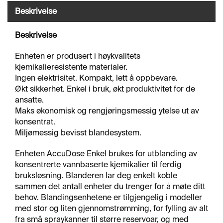
J
Beskrivelse
Ø
R
I
Beskrivelse
N
G
Enheten er produsert i høykvalitets
kjemikalieresistente materialer.
Ingen elektrisitet. Kompakt, lett å oppbevare.
A
Økt sikkerhet. Enkel i bruk, økt produktivitet for de
V
ansatte.
F
Maks økonomisk og rengjøringsmessig ytelse ut av
E
konsentrat.
T
T
Miljømessig bevisst blandesystem.
I
N
Enheten AccuDose Enkel brukes for utblanding av
G
konsentrerte vannbaserte kjemikalier til ferdig
bruksløsning. Blanderen lar deg enkelt koble
sammen det antall enheter du trenger for å møte ditt
O
behov. Blandingsenhetene er tilgjengelig i modeller
V
med stor og liten gjennomstrømming, for fylling av alt
E
fra små spraykanner til større reservoar, og med