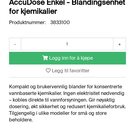
AccuDose Enkel - Blandingsenhet
O
R
for kjemikalier
R
E
Produktnummer:
3833100
T
N
I
N
-
+
G
S
Logg inn for å kjøpe
O
M
R
Legg til favoritter
Å
D
Kompakt og brukervennlig blander for konsentrerte
E
vannbaserte kjemikalier. Ingen elektrisitet nødvendig
R
– kobles direkte til vannforsyningen. Gir nøyaktig
dosering, økt sikkerhet og redusert kjemikalieforbruk.
Tilgjengelig i ulike modeller for små og store
R
beholdere.
E
N
G